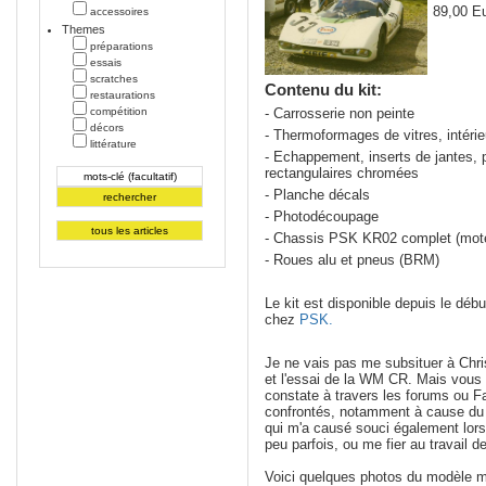
89,00 Eu
accessoires
Themes
préparations
essais
scratches
Contenu du kit:
restaurations
compétition
- Carrosserie non peinte
décors
- Thermoformages de vitres, intérie
littérature
- Echappement, inserts de jantes, pi
rectangulaires chromées
- Planche décals
- Photodécoupage
- Chassis PSK KR02 complet (moteu
- Roues alu et pneus (BRM)
Le kit est disponible depuis le dé
chez
PSK.
Je ne vais pas me subsituer à Chri
et l'essai de la WM CR. Mais vous
constate à travers les forums ou F
confrontés, notamment à cause du
qui m'a causé souci également lors d
peu parfois, ou me fier au travail d
Voici quelques photos du modèle mo