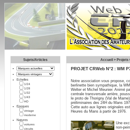
Sujets/Articles
Accueil
>
Projets
PROJET CRWeb N°2 : WM P
Echelles
Notre association vous propose, 
1/24
berlinette bien sympathique, la WM
1/28
Welter et Michel Meunier. Animé pa
1/32
centrale transversale arrière, pous
1/43
le proto de Thorigny (Val de Marne)
HO
préliminaires des 24H du Mans 19
Epoques
Cette auto aux lignes originales e
vintage
Heures du Mans à partir de 1976.
moderne
Natures
Une excl
voitures
non-pein
circuits